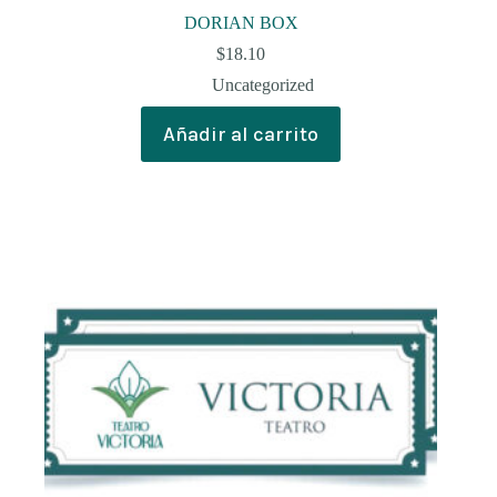
DORIAN BOX
$
18.10
Uncategorized
Añadir al carrito