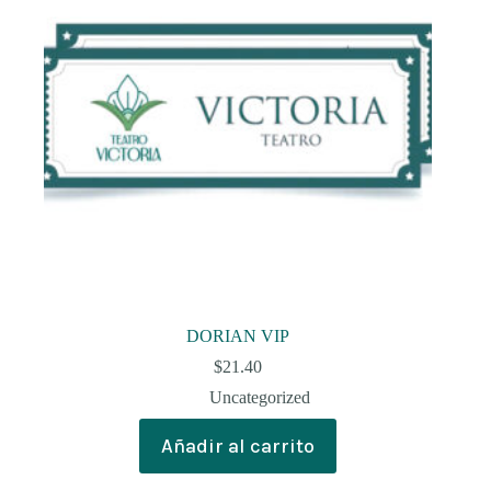
DORIAN VIP
$
21.40
Uncategorized
Añadir al carrito