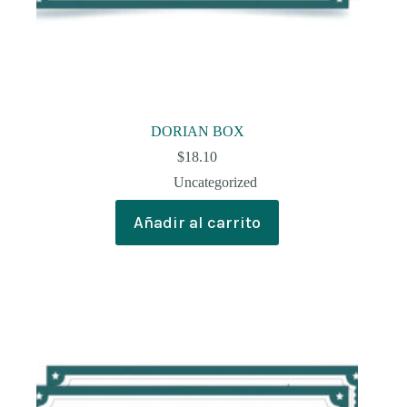
DORIAN BOX
$
18.10
Uncategorized
Añadir al carrito