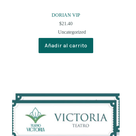
DORIAN VIP
$
21.40
Uncategorized
Añadir al carrito