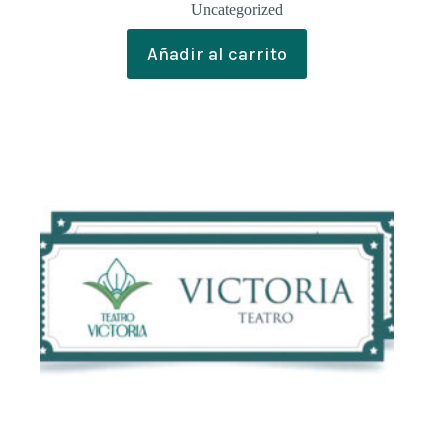
Uncategorized
Añadir al carrito