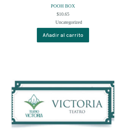
POOH BOX
$
10.65
Uncategorized
Añadir al carrito