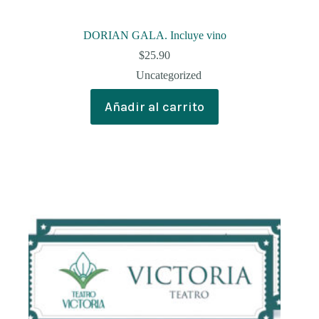
DORIAN GALA. Incluye vino
$
25.90
Uncategorized
Añadir al carrito