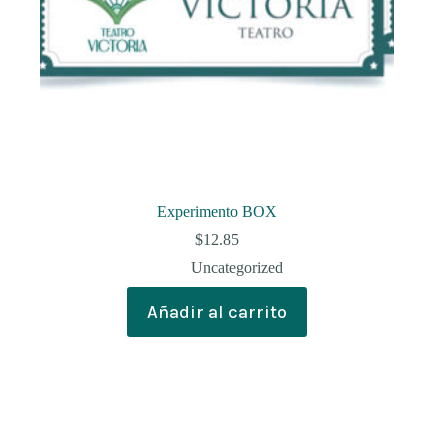
Experimento BOX
$
12.85
Uncategorized
Añadir al carrito