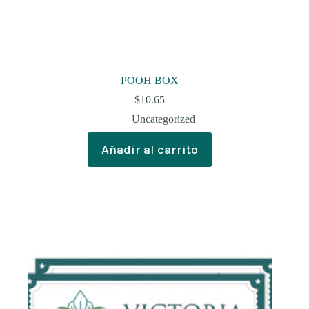
POOH BOX
$
10.65
Uncategorized
Añadir al carrito