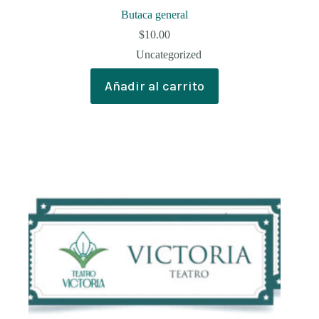
Butaca general
$
10.00
Uncategorized
Añadir al carrito