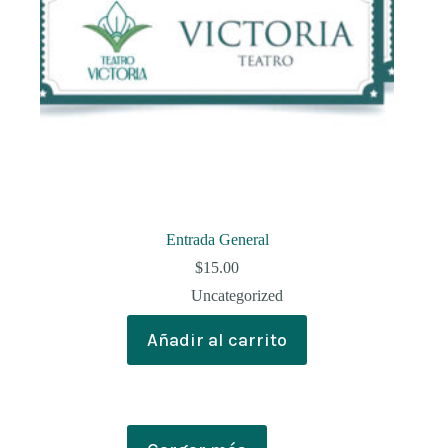
Entrada General
$
15.00
Uncategorized
Añadir al carrito