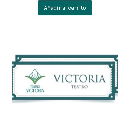
Añadir al carrito