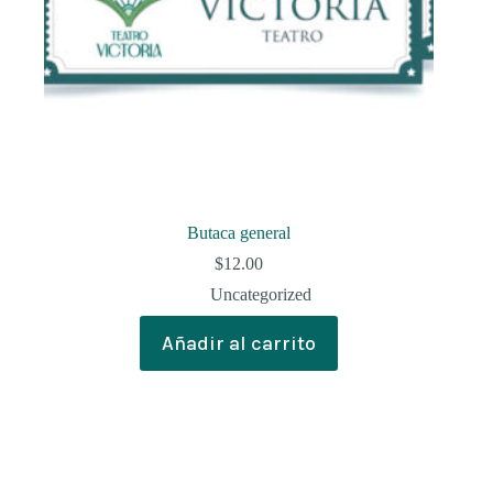
Butaca general
$
12.00
Uncategorized
Añadir al carrito