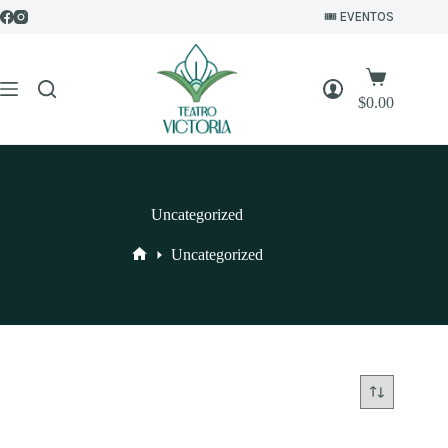
Saltar
🎟️ EVENTOS
al
contenido
Carro
de
$
0.00
compra
Uncategorized
Uncategorized
Inicio