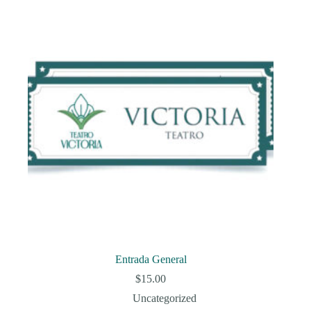
Entrada General
$
15.00
Uncategorized